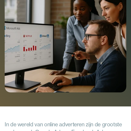
Team
Ontmoet ons team
Partners
Bekijk onze partners
Vacatures
Over Extendure
Contact
Neem contact op
In de wereld van online adverteren zijn de grootste 