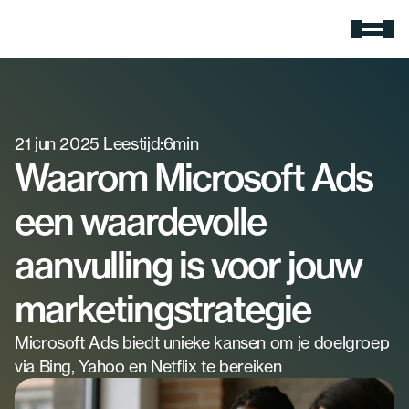
Expertises
Google Ads
Meer zichtbaarheid en omzet.
21 jun 2025
Zoekmachine optimalisatie
Leestijd:
6
min
Rank hoger in Google
Waarom Microsoft Ads
Social media advertising
Gerichte ads voor jouw doelgroep
een waardevolle
E-mail marketing
Slimme e-mail campagnes
aanvulling is voor jouw
AI-zoekmachine optimalisatie
Wordt gezien in ChatGPT
marketingstrategie
Cases
Microsoft Ads biedt unieke kansen om je doelgroep 
Over Extendure
via Bing, Yahoo en Netflix te bereiken
Over ons
Ontdek wie wij zijn