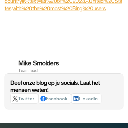
country#:~:text=as%20of%202023.-,United%20Sta
tes,with%20the%20most%20Bing%20users
Mike Smolders
Team lead
Deel onze blog op je socials. Laat het 
mensen weten!
Twitter
Facebook
LinkedIn