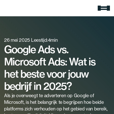
Expertises
Google Ads
Meer zichtbaarheid en omzet.
26 mei 2025
Zoekmachine optimalisatie
Leestijd:
4
min
Rank hoger in Google
Google Ads vs.
Social media advertising
Gerichte ads voor jouw doelgroep
Microsoft Ads: Wat is
E-mail marketing
Slimme e-mail campagnes
het beste voor jouw
AI-zoekmachine optimalisatie
Wordt gezien in ChatGPT
bedrijf in 2025?
Cases
Als je overweegt te adverteren op Google of 
Over Extendure
Microsoft, is het belangrijk te begrijpen hoe beide 
Over ons
platforms zich verhouden op het gebied van bereik, 
Ontdek wie wij zijn