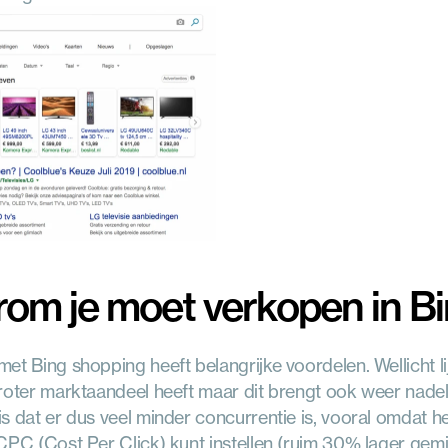
om je moet verkopen in B
et Bing shopping heeft belangrijke voordelen. Wellicht l
roter marktaandeel heeft maar dit brengt ook weer nadel
s dat er dus veel minder concurrentie is, vooral omdat het 
CPC (Cost Per Click) kunt instellen (ruim 30% lager gemi