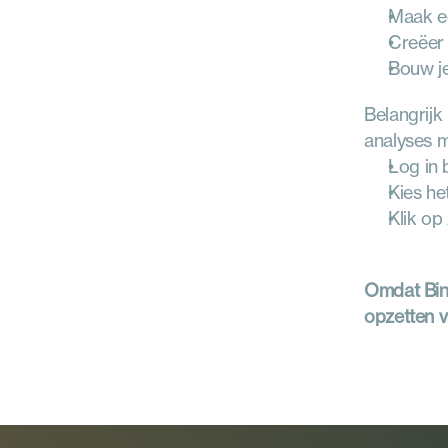
Maak e
Creëer 
Bouw j
Belangrijk
analyses m
Log in 
Kies he
Klik op
Omdat Bing
opzetten 