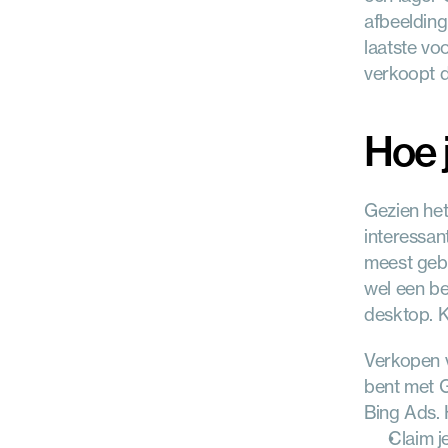
afbeelding
laatste vo
verkoopt d
Hoe 
Gezien het
interessan
meest gebr
wel een be
desktop. K
Verkopen v
bent met 
Bing Ads. 
Claim j