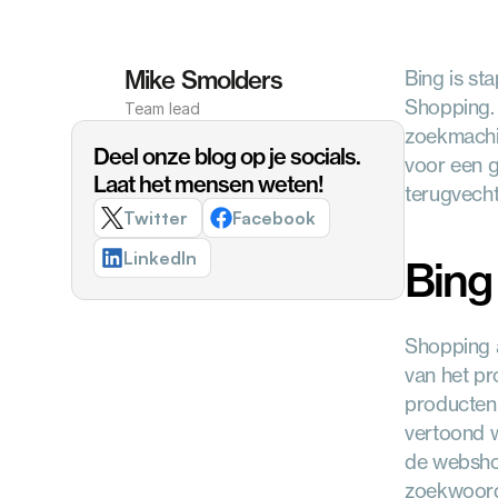
Mike Smolders
Bing is st
Shopping. 
Team lead
zoekmachin
Deel onze blog op je socials. 
voor een g
Laat het mensen weten!
terugvecht
Twitter
Facebook
LinkedIn
Bing
Shopping a
van het pr
producten 
vertoond w
de webshop
zoekwoord 