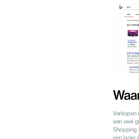
Waar
Verkopen m
een veel g
Shopping i
een lager 