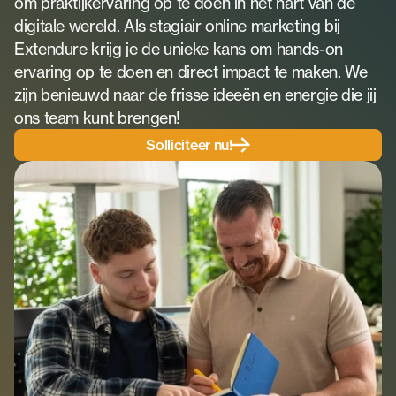
om praktijkervaring op te doen in het hart van de 
Team
digitale wereld. Als stagiair online marketing bij 
Ontmoet ons team
Extendure krijg je de unieke kans om hands-on 
Partners
ervaring op te doen en direct impact te maken. We 
Bekijk onze partners
zijn benieuwd naar de frisse ideeën en energie die jij 
Vacatures
ons team kunt brengen!
Solliciteer nu!
Over Extendure
Contact
Neem contact op