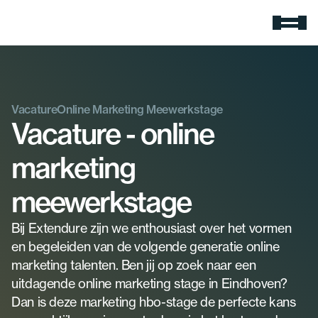
Expertises
Google Ads
Meer zichtbaarheid en omzet.
Vacature
Online Marketing Meewerkstage
Zoekmachine optimalisatie
Vacature - online 
Rank hoger in Google
Social media advertising
marketing 
Gerichte ads voor jouw doelgroep
E-mail marketing
meewerkstage
Slimme e-mail campagnes
AI-zoekmachine optimalisatie
Bij Extendure zijn we enthousiast over het vormen 
Wordt gezien in ChatGPT
en begeleiden van de volgende generatie online 
Cases
marketing talenten. Ben jij op zoek naar een 
Over Extendure
uitdagende online marketing stage in Eindhoven? 
Over ons
Dan is deze marketing hbo-stage de perfecte kans 
Ontdek wie wij zijn