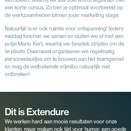
een korte cursus. Zo ben je optimaal voorbereid op 
de werkzaamheden binnen jouw marketing stage.
Natuurlijk is er ook ruimte voor ontspanning! Iedere 
middag lunchen we samen en sluiten we af met een 
potje Mario Kart, waarbij we fanatiek strijden om de 
1e plaats. Daarnaast organiseren we regelmatig 
personeelsuitjes om te bouwen aan het teamgevoel 
en mag de welbekende vrijmibo natuurlijk niet 
ontbreken!
Dit is Extendure
We werken hard aan mooie resultaten voor onze 
klanten, maar maken ook tijd voor humor, een goede 