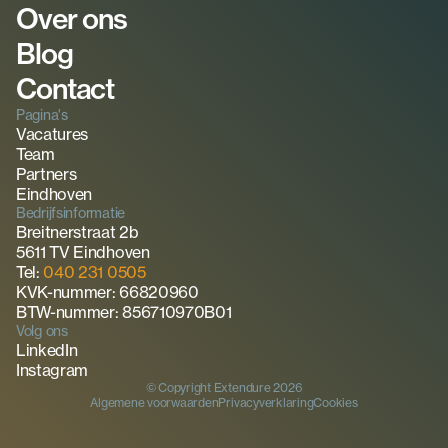
Over ons
Blog
Contact
Pagina's
Vacatures
Team
Partners
Eindhoven
Bedrijfsinformatie
Breitnerstraat 2b
5611 TV Eindhoven
Tel: 
040 231 0505
KVK-nummer: 66820960
BTW-nummer: 856710970B01
Volg ons
LinkedIn
Instagram
© Copyright Extendure 2026
Algemene voorwaarden
Privacyverklaring
Cookies