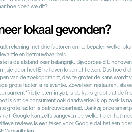
aar hoe doen we dit?
eer lokaal gevonden?
dt rekening met drie factoren om te bepalen welke lokale
elevantie en betrouwbaarheid.
ste is de afstand zeer belangrijk. Bijvoorbeeld Eindhoven
n ijsje door heel Eindhoven lopen of fietsen. Dus hoe dich
ypen van de zoekopdracht, des te groter de kans wordt v
de grote factor is relevantie. Zowel een restaurant als ee
consument ‘frietje eten’ intypt, is de kans groot dat de f
oot is dat de consument ook daadwerkelijk op zoek is naa
ste grote factor is betrouwbaarheid. Dankzij onze smar
vindt. Google kan zelfs aangeven op welke tijden het mee
itieve reviews is een teken voor Google dat het een goede
SEO-resultaten.