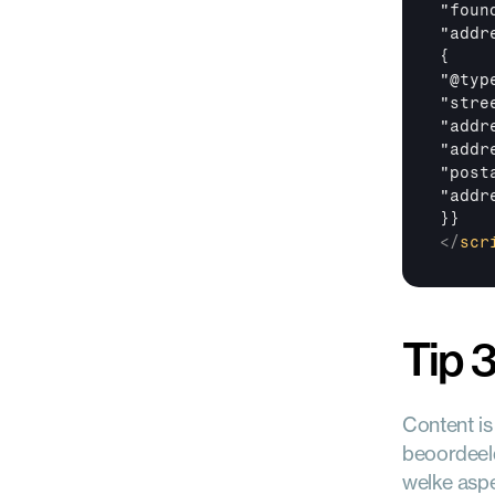
"foun
"addre
{

"@typ
"stre
"addr
"addr
"post
"addr
</
scr
Tip 3
Content is
beoordeeld
welke aspe