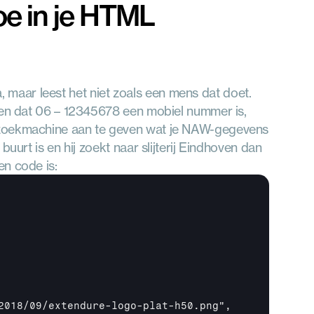
e in je HTML 
aar leest het niet zoals een mens dat doet. 
ten dat 06 – 12345678 een mobiel nummer is, 
 zoekmachine aan te geven wat je NAW-gegevens 
uurt is en hij zoekt naar slijterij Eindhoven dan 
en code is:
2018/09/extendure-logo-plat-h50.png",
