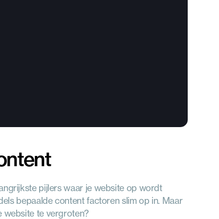
content
ngrijkste pijlers waar je website op wordt 
ddels bepaalde content factoren slim op in. Maar 
e website te vergroten?