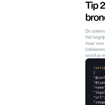
Tip 
bron
De zoekmac
Het begrij
maar voor 
betekenen s
wordt je m
<
scri
{

"@con
"@typ
"name
"lega
"url"
"imag