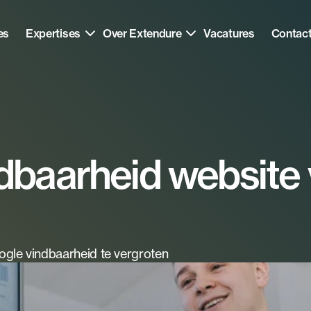
es
Expertises
Over Extendure
Vacatures
Contac
dbaarheid website 
oogle vindbaarheid te vergroten