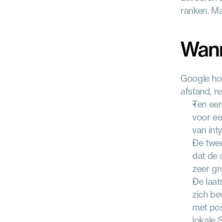
ranken. M
Wann
Google hou
afstand, r
Ten eer
voor ee
van int
De twee
dat de 
zeer gr
De laat
zich be
met pos
lokale 