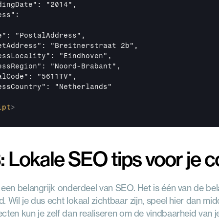
dingDate": "2014",

ss":

e": "PostalAddress",

etAddress": "Breitnerstraat 2b",

essLocality": "Eindhoven",

essRegion": "Noord-Brabant",

alCode": "5611TV",

essCountry": "Netherlands"

ipt
>
: Lokale SEO tips voor je 
 een belangrijk onderdeel van SEO. Het is één van de bela
. Wil je dus echt lokaal zichtbaar zijn, speel hier dan mi
cten kun je zelf dan realiseren om de vindbaarheid van j