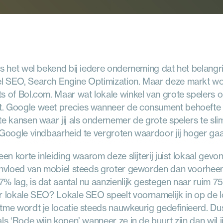
is het wel bekend bij iedere onderneming dat het belangr
l SEO, Search Engine Optimization. Maar deze markt wor
s of Bol.com. Maar wat lokale winkel van grote spelers ond
 Google weet precies wanneer de consument behoefte hee
e kansen waar jij als ondernemer de grote spelers te slim a
 Google vindbaarheid te vergroten waardoor jij hoger gaa
een korte inleiding waarom deze slijterij juist lokaal gev
invloed van mobiel steeds groter geworden dan voorheen. 
% lag, is dat aantal nu aanzienlijk gestegen naar ruim 7
r lokale SEO? Lokale SEO speelt voornamelijk in op de loc
tme wordt je locatie steeds nauwkeurig gedefinieerd. 
ls ‘Rode wijn kopen’ wanneer ze in de buurt zijn dan wil jij