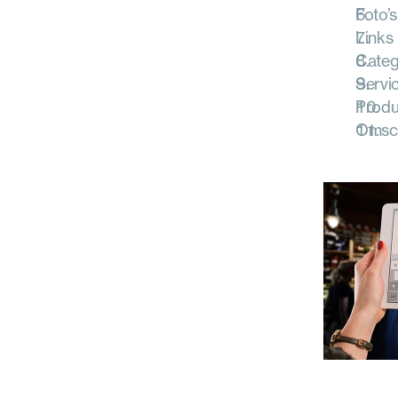
Foto’s
Links 
Catego
Servi
Produ
Omsch