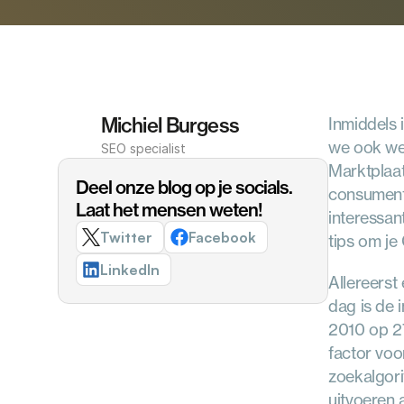
Michiel Burgess
Inmiddels 
we ook we
SEO specialist
Marktplaat
Deel onze blog op je socials. 
consument.
Laat het mensen weten!
interessant
Twitter
Facebook
tips om je
LinkedIn
Allereerst 
dag is de 
2010 op 27
factor voo
zoekalgori
uitvoeren a