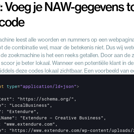
2: Voeg je NAW-gegevens to
code
hine leest alle woorden en nummers op een webpagina, m
pt de combinatie wel, maar de betekenis niet. Dus wij we
de zoekmachine is het een reeks getallen. Door aan de
coor je beter lokaal. Wanneer een potentiële klant in de b
iddels deze codes lokaal zichtbaar. Een voorbeeld van e
pt
type
=
"application/ld+json"
>
text": "https://schema.org/",

e": "LocalBusiness",

": "Extendure",

lName": "Extendure – Creative Business",

: "www.extendure.com",

e": "https://www.extendure.com/wp-content/uploads/