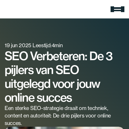
Expertises
Google Ads
Meer zichtbaarheid en omzet.
19 jun 2025
Zoekmachine optimalisatie
Leestijd:
4
min
Rank hoger in Google
SEO Verbeteren: De 3
Social media advertising
Gerichte ads voor jouw doelgroep
pijlers van SEO
E-mail marketing
Slimme e-mail campagnes
uitgelegd voor jouw
AI-zoekmachine optimalisatie
Wordt gezien in ChatGPT
online succes
Cases
Een sterke SEO-strategie draait om techniek, 
Over Extendure
content en autoriteit: De drie pijlers voor online 
Over ons
succes.
Ontdek wie wij zijn