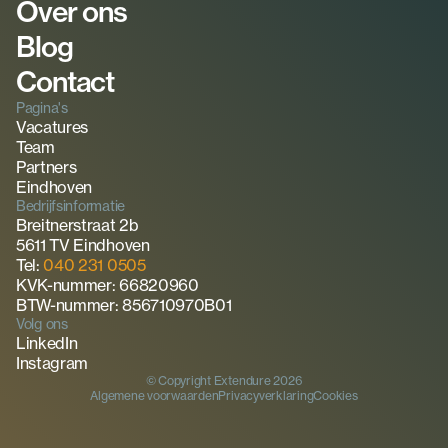
Over ons
Blog
Contact
Pagina's
Vacatures
Team
Partners
Eindhoven
Bedrijfsinformatie
Breitnerstraat 2b
5611 TV Eindhoven
Tel: 
040 231 0505
KVK-nummer: 66820960
BTW-nummer: 856710970B01
Volg ons
LinkedIn
Instagram
© Copyright Extendure 2026
Algemene voorwaarden
Privacyverklaring
Cookies