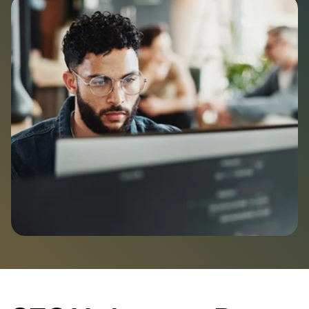
Team
Ontmoet ons team
Partners
Bekijk onze partners
Vacatures
Over Extendure
Contact
Neem contact op